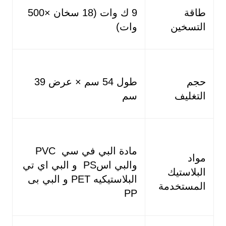
طاقة
9 ك وات (18 سخان ×500
التسخين
وات)
حجم
طول 54 سم × عرض 39
التغليف
سم
مادة البي في سي PVC
مواد
والبي اسPS و البي اي تي
البلاستيك
البلاستيكيه PET و البي بى
المستخدمة
PP