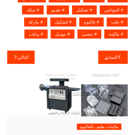
المواعين
تشكيل
تقديم
سلك
علب
فاكيوم
لتشكيل
ماركة
ماكينة
منسي
موديل
وعلب
تصفّح
السابق
التالي
المقالات
ماكينات تغليف بالفاكيوم