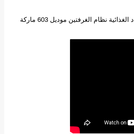
ماكينة فاكيوم تغليف اكياس البن والمواد الغذائية نظام الغرفتين موديل 603 ماركة