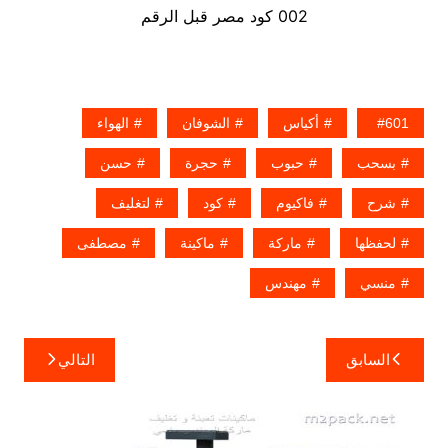
002 كود مصر قبل الرقم
601
أكياس
الشوفان
الهواء
بسحب
حبوب
حجرة
حسن
شرح
فاكيوم
كود
لتغليف
لحفظها
ماركة
ماكينة
مصطفى
منسي
مهندس
تصفّح
السابق
التالي
المقالات