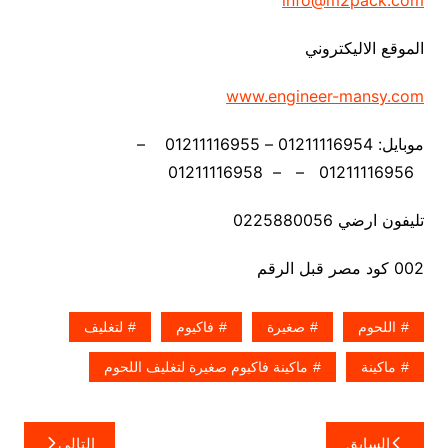
info@m2pack.com
الموقع الاليكتروني
www.engineer-mansy.com
موبايل: 01211116954 – 01211116955 –
01211116956 – – 01211116958
تليفون ارضي 0225880056
002 كود مصر قبل الرقم
اللحوم
صغيرة
فاكيوم
لتغليف
ماكينة
ماكينة فاكيوم صغيرة لتغليف اللحوم
تصفّح
السابق
التالي