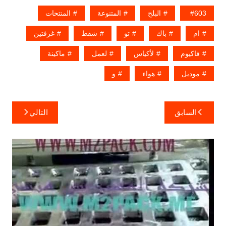
603
البلح
المتنوعة
المنتحات
ام
باك
تو
شفط
غرفتين
فاكيوم
لأكياس
لعمل
ماكينة
موديل
هواء
و
تصفّح
السابق
التالي
المقالات