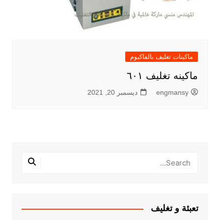
ماكينات تغليف بالفاكيوم
ماكينه تغليف ٦٠١
engmansy
ديسمبر 20, 2021
تعبئة و تغليف