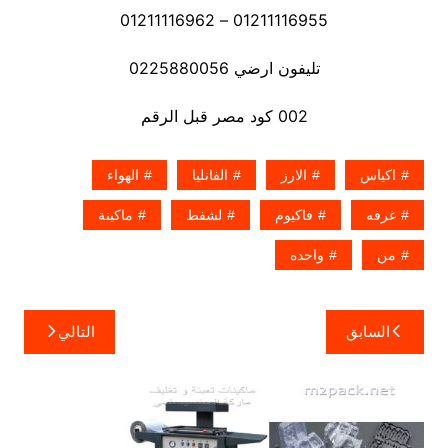
01211116955 – 01211116962
تليفون ارضي 0225880056
002 كود مصر قبل الرقم
اكياس
الارز
الفانليا
الهواء
غرفه
فاكيوم
لشفط
ماكينة
من
واحده
تصفّح
السابق
التالي
المقالات