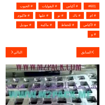
601
أكياس
البقوليات
الحبوب
ام
باك
تو
عليها
فاكيوم
لأكياس
للحفاظ
ماكينة
موديل
و
تصفّح
السابق
التالي
المقالات