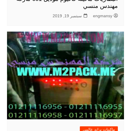
مهندس منسي
engmansy
سبتمبر 19, 2019
ماكينات براند عالمي