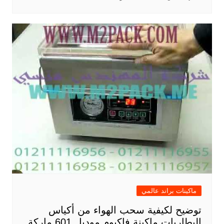
ماكينات براند عالمي
توضيح لكيفية سحب الهواء من أكياس
البطاريات ماكينة فاكيوم موديل 601 ماركة