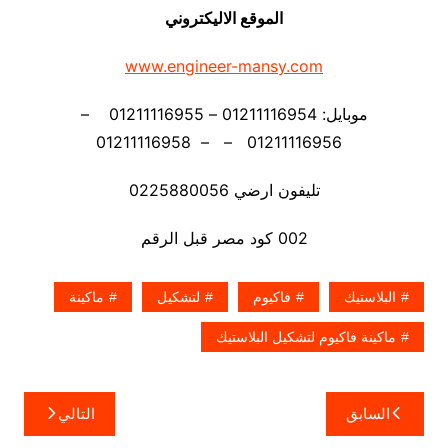
الموقع الاليكتروني
www.engineer-mansy.com
موبايل: 01211116954 – 01211116955 –
01211116956 – – 01211116958
تليفون ارضي 0225880056
002 كود مصر قبل الرقم
البلاستيك
فاكيوم
لتشكيل
ماكينة
ماكينة فاكيوم لتشكيل البلاستيك
تصفّح
السابق
التالي
المقالات