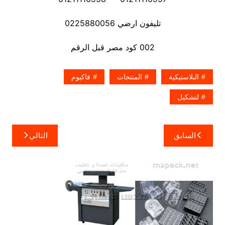
تليفون ارضي 0225880056
002 كود مصر قبل الرقم
البلاستيكية
المنتجات
فاكيوم
لتشكيل
تصفّح
السابق
التالي
المقالات