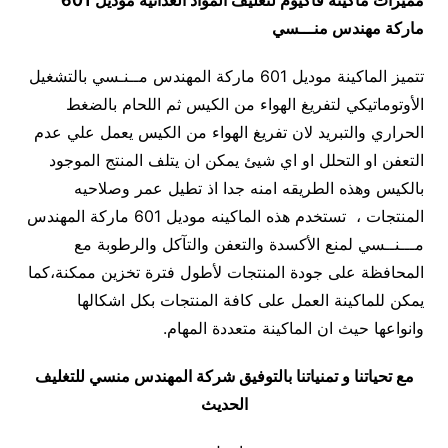
مميزات
ماكينة فاكيوم لتغليف المواد الغذائية
موديل 601
ماركة مهندس منـــسي
تتميز الماكينة موديل 601 ماركة المهندس مــنـسي بالتشغيل
الأوتوماتيكي لتفريغ الهواء من الكيس ثم اللحام بالضغط
الحراري والتبريد لان تفريغ الهواء من الكيس يعمل علي عدم
التعفن او التحلل او اي شيئ يمكن ان يتلف المنتج الموجود
بالكيس وهذه الطريقه امنه جدا اذ تطيل عمر وصلاحيه
المنتجات ، تستخدم هذه الماكينه موديل 601 ماركة المهندس
مـــنــسي لمنع الأكسدة والتعفن والتآكل والرطوبة مع
المحافظة على جودة المنتجات لأطول فترة تخزين ممكنة،كما
يمكن للماكينة العمل على كافة المنتجات بكل اشكالها
وانواعها حيث ان الماكينة متعددة المهام.
مع تحياتنا و تمنياتنا بالتوفيق شركة المهندس منسي للتغليف
الحديث