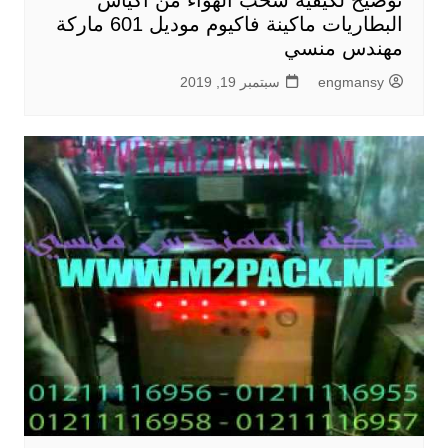
توضيح لكيفية سحب الهواء من أكياس
البطاريات ماكينة فاكيوم موديل 601 ماركة
مهندس منسي
engmansy
سبتمبر 19, 2019