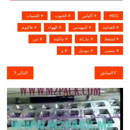
601
أكياس
الحبوب
الحبيبات
الغذائية
المهندس
الهواء
فاكيوم
لشفط
ماركة
ماكينة
من
منسي
موديل
و
تصفّح
السابق
التالي
المقالات