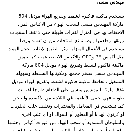
مهندس منسى
تستخدم ماكينة فاكيوم لشفط وتفريغ الهواء موديل 604
ماركة المهندس منسى لسحب الهواء من الاكياس المراد
الاحتفاظ بها في المنزل لفترات طويلة حتي لا تفقد المنتجات
رونقها وطعمها وايضا تمنع المنتجات من ان تفسد وايضا
تستخدم في الأعمال المنزلية مثل التفريز لإنقاص حجم المواد
مثل أكياس PE وOPP والأكياس الاصطناعية ، كما تتميز
ماكينة فاكيوم لشفط وتفريغ الهواء موديل 604 ماركة
المهندس منسى بصغر حجمها ومكوناتها البسيطة وسهولة
التشغيل . تحافظ ماكينة فاكيوم لشفط وتفريغ الهواء موديل
604 ماركة المهندس منسى على الطعام طازجا لفترات
طويلة فهي تحمى الأطعمة في الثلاجة من الأكسدة والتبخر
كما تستخدم في المعامل والمختبرات وتغليف علب الحلويات
أو كرتون الهدايا أو العطور أو السواك أو أي علب أخرى
بالسلوفان المشدود أو سحب الهواء من عبوات أكياس وختمها
بالحرارة أو شد السلوفان أو الكيس على مواد فرط كالحبوب