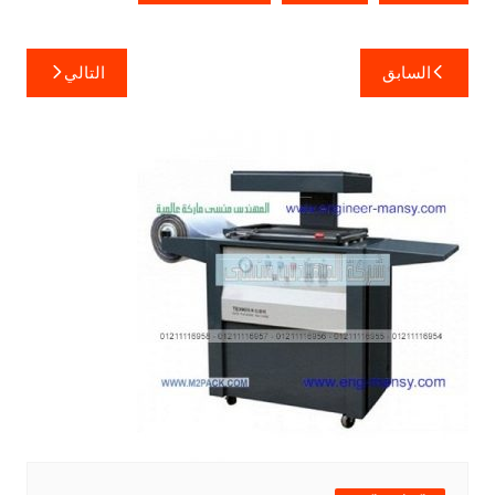
تصفّح
السابق
التالي
المقالات