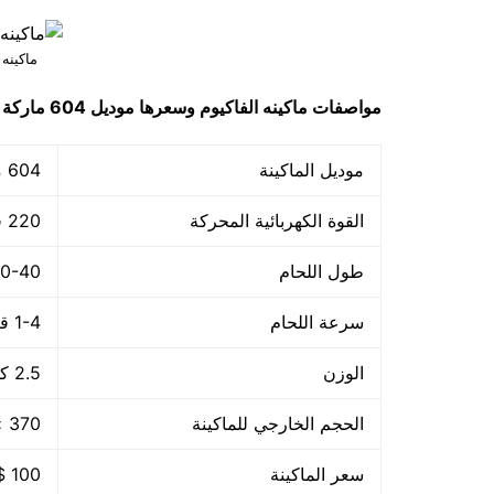
ماكينه
مواصفات
ماكينه الفاكيوم وسعرها
موديل 604
ماركة
موديل الماكينة
604 ماركة مهندس منسي
القوة الكهربائية المحركة
220 فولت – 50هرتز
طول اللحام
30-40 م
سرعة اللحام
1-4 قطعة/الدقيقة
الوزن
2.5 كجم
الحجم الخارجي للماكينة
370 × 140 × 73 مم
سعر الماكينة
100 $ او ما يعادله بالجنيه المصرى