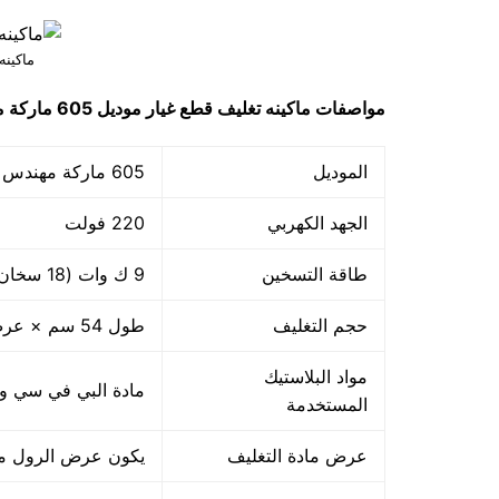
ماكينه
مواصفات
ماكينه تغليف قطع غيار
موديل 605 ماركة مهندس منسي
الموديل
605 ماركة مهندس منسي
الجهد الكهربي
220 فولت
طاقة التسخين
9 ك وات (18 سخان ×500 وات)
حجم التغليف
طول 54 سم × عرض 39 سم
مواد البلاستيك
مادة البي في سي والبي ا
المستخدمة
عرض مادة التغليف
يكون عرض الرول من 45