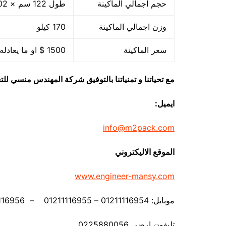
حجم اجمالي الماكينة
طول 122 سم × 102 سم عرض × 71 سم ارتفاع
وزن اجمالي الماكينة
170 كيلو
سعر الماكينة
1500 $ او ما يعادله بالجنيه المصرى
مع تحياتنا و تمنياتنا بالتوفيق شركة المهندس منسي لل
ايميل:
info@m2pack.com
الموقع الاليكتروني
www.engineer-mansy.com
موبايل: 01211116954 – 01211116955 – 01211116956 – – 01211116958
تليفون ارضي 0225880056