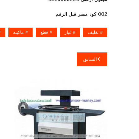
002 كود مصر قبل الرقم
تغليف
غيار
قطع
ماكينه
تصفّح
السابق
المقالات