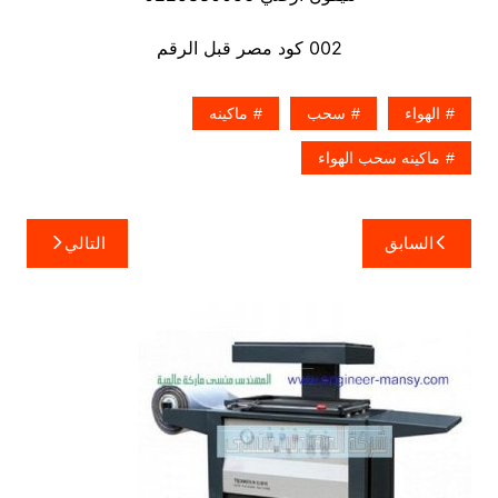
002 كود مصر قبل الرقم
الهواء
سحب
ماكينه
ماكينه سحب الهواء
تصفّح
السابق
التالي
المقالات