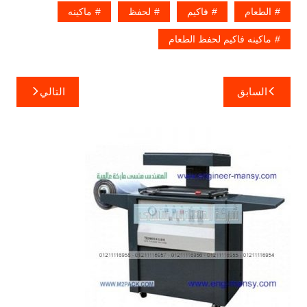
الطعام
فاكيم
لحفظ
ماكينه
ماكينه فاكيم لحفظ الطعام
تصفّح
السابق
التالي
المقالات