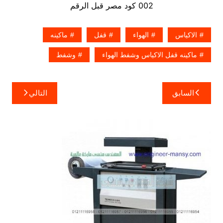
002 كود مصر قبل الرقم
الاكياس
الهواء
قفل
ماكينه
ماكينه قفل الاكياس وشفط الهواء
وشفط
تصفّح
السابق
التالي
المقالات