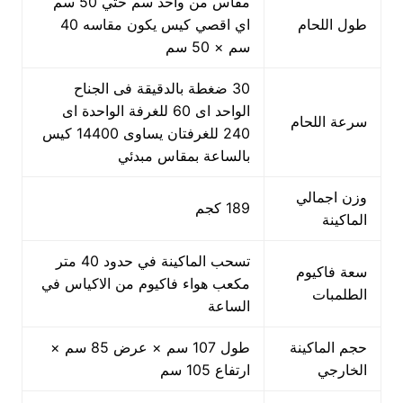
مقاس من واحد سم حتي 50 سم
طول اللحام
اي اقصي كيس يكون مقاسه 40
سم × 50 سم
30 ضغطة بالدقيقة فى الجناح
الواحد اى 60 للغرفة الواحدة اى
سرعة اللحام
240 للغرفتان يساوى 14400 كيس
بالساعة بمقاس مبدئي
وزن اجمالي
189 كجم
الماكينة
تسحب الماكينة في حدود 40 متر
سعة فاكيوم
مكعب هواء فاكيوم من الاكياس في
الطلمبات
الساعة
حجم الماكينة
طول 107 سم × عرض 85 سم ×
الخارجي
ارتفاع 105 سم