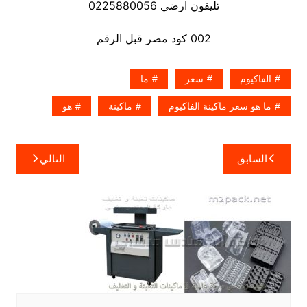
تليفون ارضي 0225880056
002 كود مصر قبل الرقم
الفاكيوم
سعر
ما
ما هو سعر ماكينة الفاكيوم
ماكينة
هو
تصفّح
السابق
التالي
المقالات