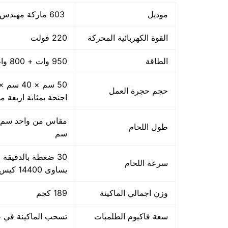
موديل
603 ماركة مهندس منسي
القوة الكهربائية المحركة
220 فولت
الطاقة
950 وات + 800 واط اللحام
حجم حجرة العمل
اجنحة بمثابة اربعة م
طول اللحام
سم
سرعة اللحام
يساوى 14400 كيس بالساعة بمقاس مبدئي
وزن اجمالي الماكينة
189 كجم
سعة فاكيوم الطلمبات
تسحب الماكينة في حدود 40 متر مكعب هواء فاكيوم من الا