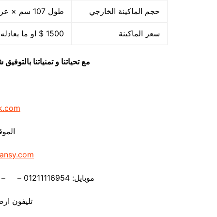
حجم الماكينة الخارجي
طول 107 سم × عرض 85 سم × ارتفاع 105 سم
سعر الماكينة
1500 $ او ما يعادله بالجنيه المصرى
مع تحياتنا و تمنياتنا بالتوف
k.com
الموق
ansy.com
موبايل: 01211116954 – – 01211116956 – – 01211116958
تليفون ارضي 80056