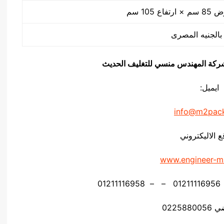
يق شركة المهندس منسي للتغليف الحديث
ايميل:
info@m2pac
ع الاليكتروني
www.engineer-m
02258