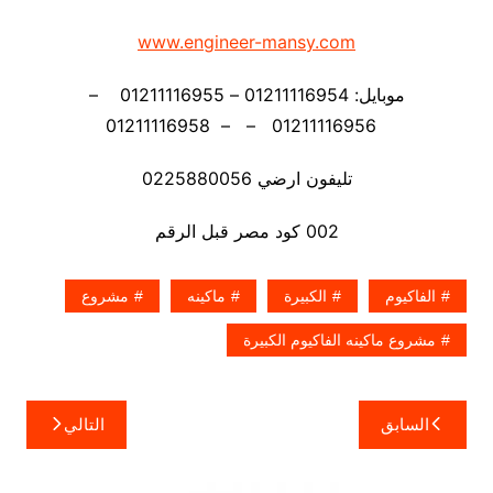
www.engineer-mansy.com
موبايل: 01211116954 – 01211116955 –
01211116956 – – 01211116958
تليفون ارضي 0225880056
002 كود مصر قبل الرقم
الفاكيوم
الكبيرة
ماكينه
مشروع
مشروع ماكينه الفاكيوم الكبيرة
تصفّح
السابق
التالي
المقالات