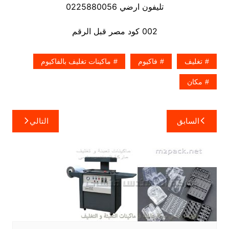
تليفون ارضي 0225880056
002 كود مصر قبل الرقم
تغليف
فاكيوم
ماكينات تغليف بالفاكيوم
مكان
تصفّح
السابق
التالي
المقالات