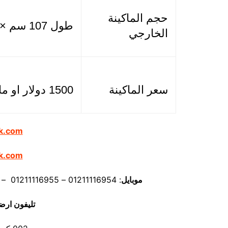
حجم الماكينة
طول 107 سم × عرض 85 سم × ارتفاع 105 سم
الخارجي
سعر الماكينة
1500 دولار او ما يعادله بالجنيه المصرى
k.com
k.com
موبايل
: 01211116954 – 01211116955 – 01211116956 – 01211116957 – 01211116958
تليفون ارض