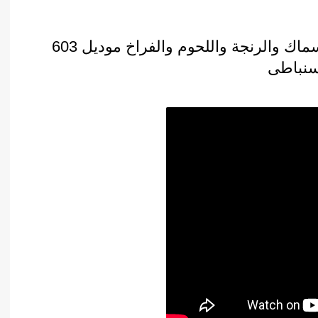
مكنة تغليف فاكيوم حجرتين لتغليف الاسماك والرنجة واللحوم والفراخ موديل 603
سنباطى