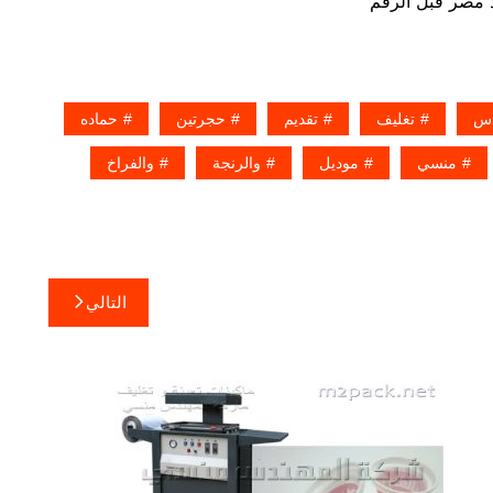
دس
تغليف
تقديم
حجرتين
حماده
منسي
موديل
والرنجة
والفراخ
التالي