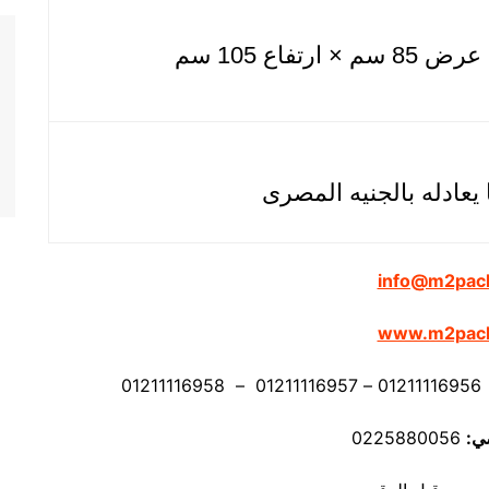
info@m2pac
www.m2pac
ي:
0225880056