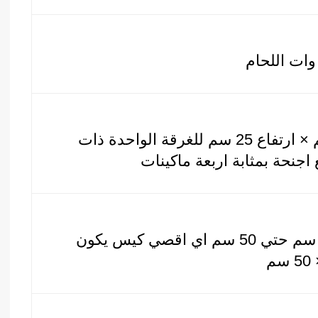
50 سم × 40 سم × ارتفاع 25 سم للغرقة الواحدة ذات
 اجنحة بمثابة اربعة ماكينات
مقاس من واحد سم حتي 50 سم اي اقصي كيس يكون