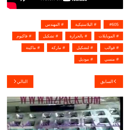
605
البلاستيكية
المهندس
الموبايلات
بالحرارة
تشكيل
فاكيوم
قوالب
لتشكيل
ماركة
ماكينة
منسي
موديل
تصفّح
السابق
التالي
المقالات