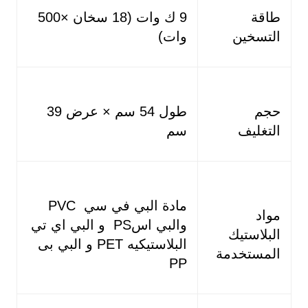
طاقة
9 ك وات (18 سخان ×500
التسخين
وات)
حجم
طول 54 سم × عرض 39
التغليف
سم
مادة البي في سي PVC
مواد
والبي اسPS و البي اي تي
البلاستيك
البلاستيكيه PET و البي بى
المستخدمة
PP