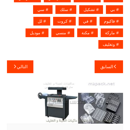
بي
تشكيل
سلك
سي
فاكيوم
في
كروت
لل
ماركة
مكنة
منسي
موديل
وتغليف
تصفّح
السابق
التالي
المقالات