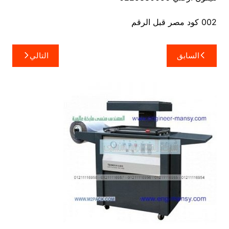
002 كود مصر قبل الرقم
تصفّح
السابق
التالي
المقالات