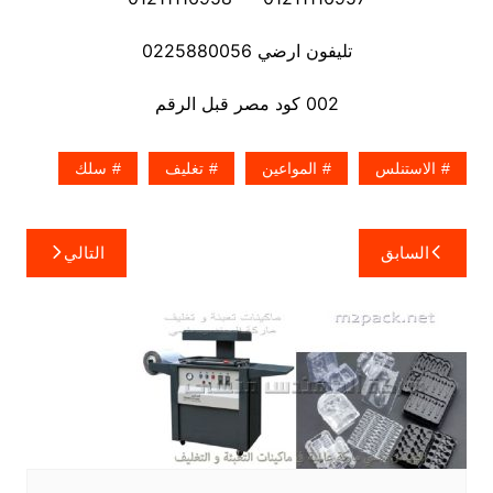
تليفون ارضي 0225880056
002 كود مصر قبل الرقم​
الاستنلس
المواعين
تغليف
سلك
تصفّح
السابق
التالي
المقالات