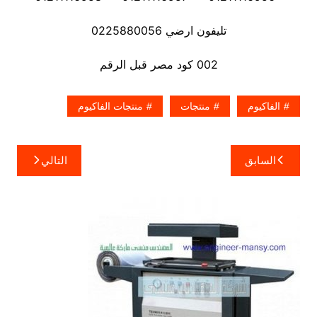
تليفون ارضي 0225880056
002 كود مصر قبل الرقم
الفاكيوم
منتجات
منتجات الفاكيوم
تصفّح
السابق
التالي
المقالات