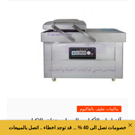
ماكينات تغليف بالفاكيوم
آلة لحام الأكياس السهله وتغلق الاكياس و
تلحمها تماما للحفاظ على ما بداخلها من
خصومات تصل الى 40 % ... قد توجد اخطاء .. اتصل بالمبيعات
الميكروبات او التلف