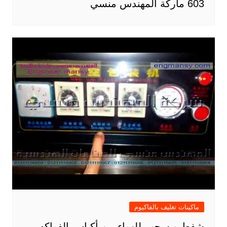
603 ماركة المهندس منسي
ماكينات تغليف بالفاكيوم
شفط و سحب للهواء من أكياس الفواكه